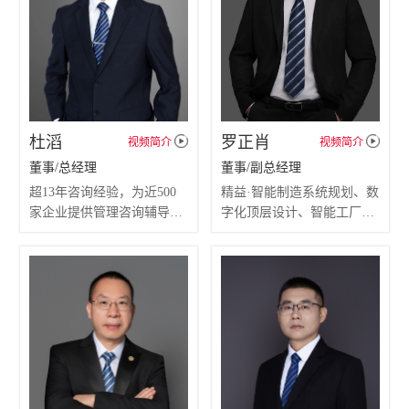
辅导改善，项目成效显著，
备受客户信赖。
杜滔
罗正肖
视频简介
视频简介
董事/总经理
董事/副总经理
超13年咨询经验，为近500
精益·智能制造系统规划、数
家企业提供管理咨询辅导；
字化顶层设计、智能工厂规
精通供应链及人力资源管
划、精益生产落地；
理，擅长通过企业流程优化
辅导中大型企业超过百家；
规范企业管理、导入精益生
每年培训课程超过万人次；
产提升企业效率；对提高企
以丰富的实战经验，
业准时交货率，改善企业运
剖析企业本质，以其独特的
营流程有独到的经验。
系统解决方案；获得众多企
业的高度认可。