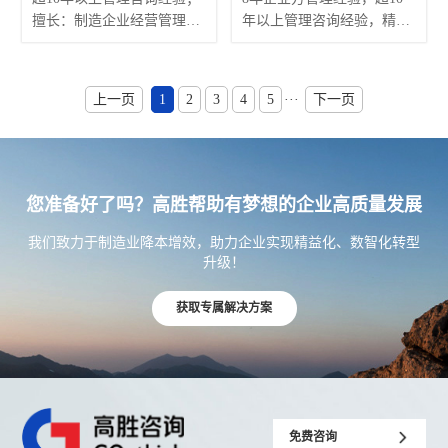
擅长：制造企业经营管理、
年以上管理咨询经验，精通
生产计划、物料控制、供应
PMC管理、仓储物流管理、
链管理、仓库管理、流程梳
生产现场管理，并对质量管
理等领域。
控有丰富的实践经验;
上一页
1
2
3
4
5
···
下一页
您准备好了吗？高胜帮助有梦想的企业高质量发展
我们致力于制造业降本增效，助力企业实现精益化、数智化转型
升级！
获取专属解决方案
免费咨询