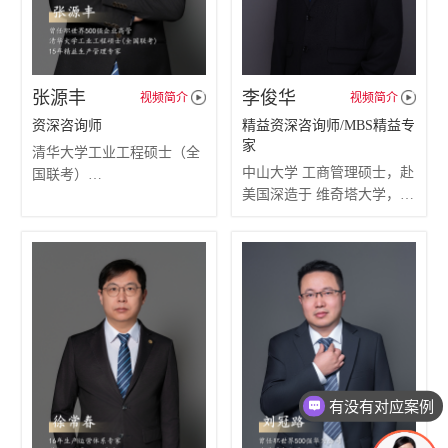
张源丰
李俊华
视频简介
视频简介
资深咨询师
精益资深咨询师/MBS精益专
家
清华大学工业工程硕士（全
中山大学 工商管理硕士，赴
国联考）
美国深造于 维奇塔大学，系
擅长专业：（超15年以上管
统学习 美式精益生产
理咨询经验）
超10年以上管理咨询经验
专注企业降本增效：精益运
精通MBS美的精益运营系
营管理改善(交付、品质、效
统，TPS丰田精益生产，
率、成本等)
VSM价值流图、LD工厂规
熟练应用 VSM、SMED、
划，TWI班组管理、 5S及目
OEE、ECRS、单件流 等分
视化管理、TQM品质管理，
析及改善工具
IT+OT+IE数字化智能制造
等
有没有对应案例