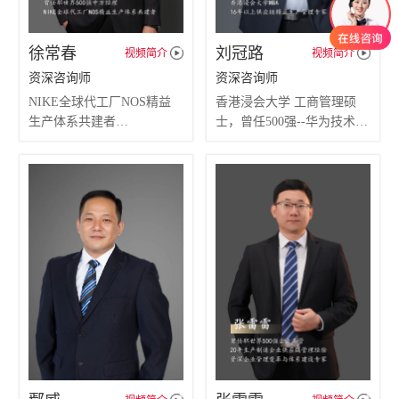
徐常春
刘冠路
视频简介
视频简介
资深咨询师
资深咨询师
NIKE全球代工厂NOS精益
香港浸会大学 工商管理硕
生产体系共建者
士，曾任500强--华为技术有
擅长专业：（超10年以上管
限公司高管
理咨询经验）
擅长专业：（超10年以上管
制造管理（精益生产、 5S管
理咨询经验）
理、 价值流管理、MES系统
经营管理（供应链管理、计
管理等）
划采购管理、ERP仓储物
经营管理（非标离散型企业
流、人力资源等）
流程管理，成本管理、项目
制造管理（精益生产、品质
管理）
管理、 5S管理）