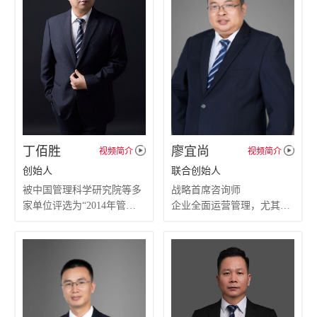
丁佰胜
廖宜尚
视频简介
视频简介
创始人
联合创始人
被中国管理科学研究院等多
战略首席咨询师
家单位评选为“2014年管理
企业全面运营管理，尤其对
咨询行业十大 **创新企业
战略规划、供应链管理、精
家”
益生产、五星班组打造等模
块有非常深入的研究，对项
目全面统筹协调、项目开展
推进有丰富的管理理论和实
战经验，深谙企业管理之
道，曾帮助上百家企业做过