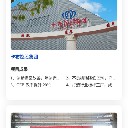
卡布控股集团
项目成果
1、创新提案改善，年创造价
2、不良损耗降低 22%，产品
值 295万;
3、OEE 效率提升 20%;
合格率提升 15%;
4、打造行业标杆工厂，成为
贵州政府及当地企业参观学
习的标杆企业。