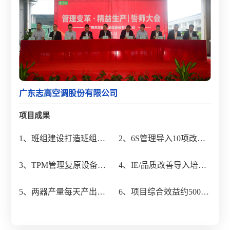
广东志高空调股份有限公司
项目成果
1、班组建设打造班组长
2、6S管理导入10项改善
应知应会课程22门，班组
工具，输出30份标准文
3、TPM管理复原设备缺
4、IE/品质改善导入培训
管理弱项识别及改善277
件，改善714项
陷1178项，开展OPL课程
专业课程13门，培养内部
项
5、两器产量每天产出提
6、项目综合效益约500
75门，结案3个课题改善
培训师30名
升54%
万/年